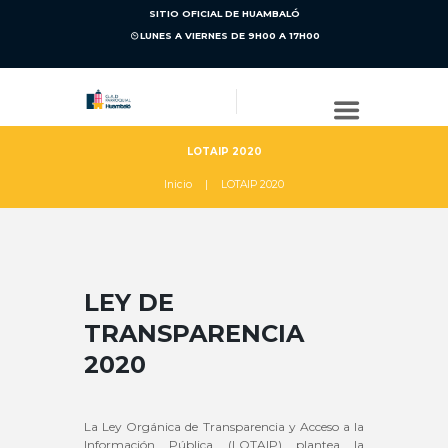
SITIO OFICIAL DE HUAMBALÓ
LUNES A VIERNES DE 9H00 A 17H00
LOTAIP 2020
Inicio
LOTAIP 2020
LEY DE
TRANSPARENCIA
2020
La Ley Orgánica de Transparencia y Acceso a la
Información Pública (LOTAIP) plantea la