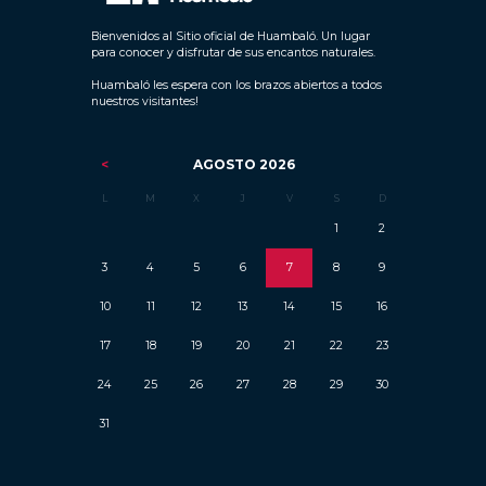
Bienvenidos al Sitio oficial de Huambaló. Un lugar
para conocer y disfrutar de sus encantos naturales.
Huambaló les espera con los brazos abiertos a todos
nuestros visitantes!
AGOSTO
2026
L
M
X
J
V
S
D
1
2
3
4
5
6
7
8
9
10
11
12
13
14
15
16
17
18
19
20
21
22
23
24
25
26
27
28
29
30
31