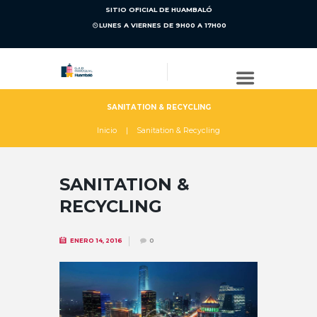
SITIO OFICIAL DE HUAMBALÓ
LUNES A VIERNES DE 9H00 A 17H00
SANITATION & RECYCLING
Inicio
Sanitation & Recycling
SANITATION &
RECYCLING
ENERO 14, 2016
0