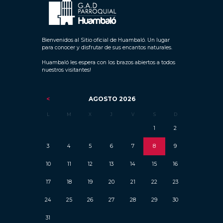
Bienvenidos al Sitio oficial de Huambaló. Un lugar
para conocer y disfrutar de sus encantos naturales.
Huambaló les espera con los brazos abiertos a todos
nuestros visitantes!
AGOSTO
2026
L
M
X
J
V
S
D
1
2
3
4
5
6
7
8
9
10
11
12
13
14
15
16
17
18
19
20
21
22
23
24
25
26
27
28
29
30
31