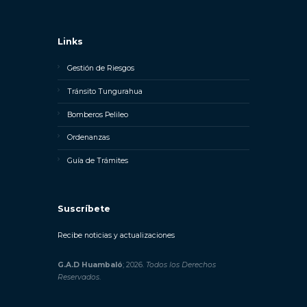
Links
Gestión de Riesgos
Tránsito Tungurahua
Bomberos Pelileo
Ordenanzas
Guía de Trámites
Suscríbete
Recibe noticias y actualizaciones
G.A.D Huambaló
; 2026.
Todos los Derechos
Reservados
.