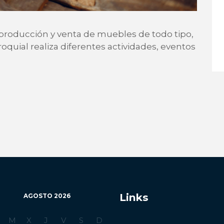
 producción y venta de muebles de todo tipo,
oquial realiza diferentes actividades, eventos
Links
AGOSTO
2026
M
X
J
V
S
D