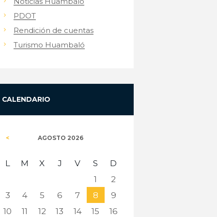
Noticias Huambaló
PDOT
Rendición de cuentas
Turismo Huambaló
CALENDARIO
AGOSTO
2026
L
M
X
J
V
S
D
1
2
3
4
5
6
7
8
9
10
11
12
13
14
15
16