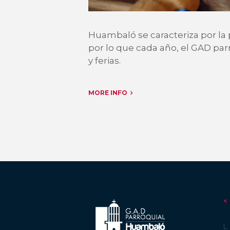
Huambaló se caracteriza por la
por lo que cada año, el GAD parr
y ferias.
MORE INFO
L