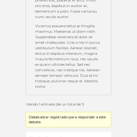
pharetra et, placerat et arcu. Proin
orci eros, dapibus in auctor ac,
elementum a justo. Fusce varius eu
nunc iaculis auctor.
Vivamus posuere tellus ac fringilla
maximus. Maecenas ut diam nibh.
Suspendisse venenatis et dolor sit
amet malesuada. Cras a nisl in purus
vestibulum facilisis. Aenean blandit,
lectus in dapibus interdum, magna
mauris fermentum risus, nec iaculis
ex quam ultricies tellus. Sed nec
convallis ex, nec tristique nisi. Aenean
semper tempor vehicula. Duis id mi
tristique, pulvinar neque at, lobortis
tortor.
Viendo 1 entrada (de un total de 1)
Debes estar registrado para responder a este
debate.