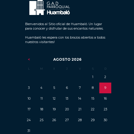
Bienvenidos al Sitio oficial de Huambaló. Un lugar
para conocer y disfrutar de sus encantos naturales.
Huambaló les espera con los brazos abiertos a todos
nuestros visitantes!
AGOSTO
2026
L
M
X
J
V
S
D
1
2
3
4
5
6
7
8
9
10
11
12
13
14
15
16
17
18
19
20
21
22
23
24
25
26
27
28
29
30
31