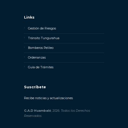
Links
Gestión de Riesgos
Tránsito Tungurahua
Bomberos Pelileo
Ordenanzas
Guía de Trámites
Suscríbete
Recibe noticias y actualizaciones
G.A.D Huambaló
; 2026.
Todos los Derechos
Reservados
.