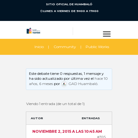
SITIO OFICIAL DE HUAMBALÓ
LUNES A VIERNES DE 9H00 A 17H00
Inicio
Community
Public Works
Este debate tiene 0 respuestas, 1 mensaje y
ha sido actualizado por última vez el
hace 10
años, 6 meses
por
GAD Huambaló
.
Viendo 1 entrada (de un total de 1)
AUTOR
ENTRADAS
NOVIEMBRE 2, 2015 A LAS 10:45 AM
#395