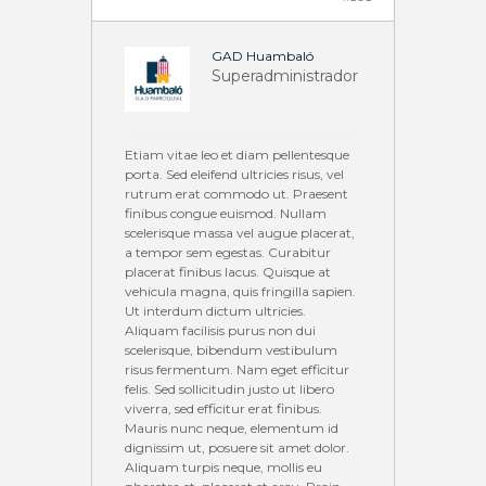
GAD Huambaló
Superadministrador
Etiam vitae leo et diam pellentesque
porta. Sed eleifend ultricies risus, vel
rutrum erat commodo ut. Praesent
finibus congue euismod. Nullam
scelerisque massa vel augue placerat,
a tempor sem egestas. Curabitur
placerat finibus lacus. Quisque at
vehicula magna, quis fringilla sapien.
Ut interdum dictum ultricies.
Aliquam facilisis purus non dui
scelerisque, bibendum vestibulum
risus fermentum. Nam eget efficitur
felis. Sed sollicitudin justo ut libero
viverra, sed efficitur erat finibus.
Mauris nunc neque, elementum id
dignissim ut, posuere sit amet dolor.
Aliquam turpis neque, mollis eu